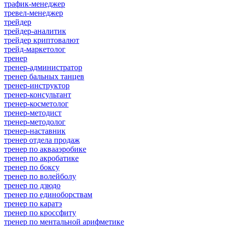
трафик-менеджер
тревел-менеджер
трейдер
трейдер-аналитик
трейдер криптовалют
трейд-маркетолог
тренер
тренер-администратор
тренер бальных танцев
тренер-инструктор
тренер-консультант
тренер-косметолог
тренер-методист
тренер-методолог
тренер-наставник
тренер отдела продаж
тренер по аквааэробике
тренер по акробатике
тренер по боксу
тренер по волейболу
тренер по дзюдо
тренер по единоборствам
тренер по каратэ
тренер по кроссфиту
тренер по ментальной арифметике