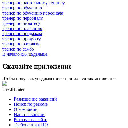
тренер по настольному теннису
тренер по обучению
тренер по обучению персонала
тренер по персоналу
тренер по пилатесу
тренер по плаванию
тренер по продажам
тренер по продукту
тренер по растяжке
тренер по самбо
В начало
4
5
6
7
8
9
дальше
Скачайте приложение
Чтобы получать уведомления о приглашениях мгновенно
HeadHunter
Размещение вакансий
Поиск по резюме
О компании
Наши вакансии
Реклама на сайте
Требования к ПО