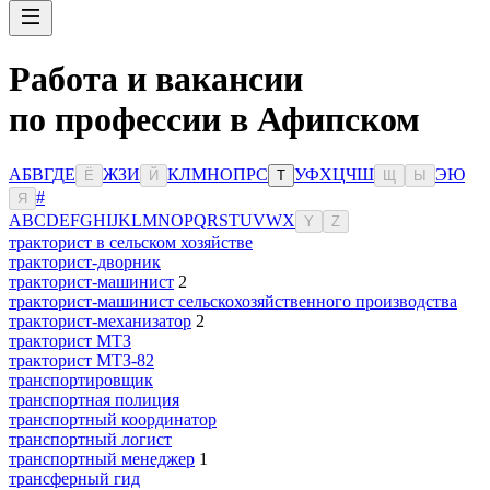
Работа и вакансии
по профессии в Афипском
А
Б
В
Г
Д
Е
Ж
З
И
К
Л
М
Н
О
П
Р
С
У
Ф
Х
Ц
Ч
Ш
Э
Ю
Ё
Й
Т
Щ
Ы
#
Я
A
B
C
D
E
F
G
H
I
J
K
L
M
N
O
P
Q
R
S
T
U
V
W
X
Y
Z
тракторист в сельском хозяйстве
тракторист-дворник
тракторист-машинист
2
тракторист-машинист сельскохозяйственного производства
тракторист-механизатор
2
тракторист МТЗ
тракторист МТЗ-82
транспортировщик
транспортная полиция
транспортный координатор
транспортный логист
транспортный менеджер
1
трансферный гид