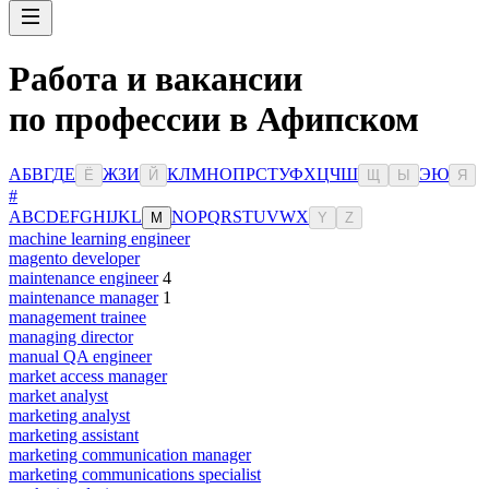
Работа и вакансии
по профессии в Афипском
А
Б
В
Г
Д
Е
Ж
З
И
К
Л
М
Н
О
П
Р
С
Т
У
Ф
Х
Ц
Ч
Ш
Э
Ю
Ё
Й
Щ
Ы
Я
#
A
B
C
D
E
F
G
H
I
J
K
L
N
O
P
Q
R
S
T
U
V
W
X
M
Y
Z
machine learning engineer
magento developer
maintenance engineer
4
maintenance manager
1
management trainee
managing director
manual QA engineer
market access manager
market analyst
marketing analyst
marketing assistant
marketing communication manager
marketing communications specialist