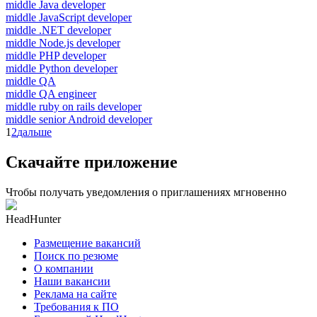
middle Java developer
middle JavaScript developer
middle .NET developer
middle Node.js developer
middle PHP developer
middle Python developer
middle QA
middle QA engineer
middle ruby on rails developer
middle senior Android developer
1
2
дальше
Скачайте приложение
Чтобы получать уведомления о приглашениях мгновенно
HeadHunter
Размещение вакансий
Поиск по резюме
О компании
Наши вакансии
Реклама на сайте
Требования к ПО