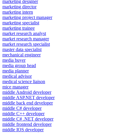
marketing designer
marketing director
marketing intern
marketing project manager
marketing specialist
marketing trainee
market research analyst
market research manager
market research specialist
master data specialist
mechanical engineer
media buyer
media group head
media planner
medical advisor
medical science liaison
mice manager
middle Android developer
middle ASP.NET developer
middle back end developer
middle C# developer
middle C++ developer
middle C# .NET developer
middle frontend developer
middle IOS developer