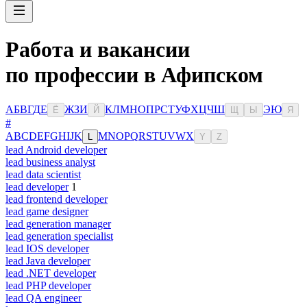
Работа и вакансии
по профессии в Афипском
А
Б
В
Г
Д
Е
Ж
З
И
К
Л
М
Н
О
П
Р
С
Т
У
Ф
Х
Ц
Ч
Ш
Э
Ю
Ё
Й
Щ
Ы
Я
#
A
B
C
D
E
F
G
H
I
J
K
M
N
O
P
Q
R
S
T
U
V
W
X
L
Y
Z
lead Android developer
lead business analyst
lead data scientist
lead developer
1
lead frontend developer
lead game designer
lead generation manager
lead generation specialist
lead IOS developer
lead Java developer
lead .NET developer
lead PHP developer
lead QA engineer