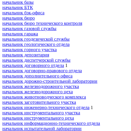
начальник базы
начальник БТК
начальник бэк-офиса
начальник бюро
начальник бюро технического контроля
начальник газовой службы
начальник гаража
начальник геодезической службы
начальник геологического отдела
начальник горного участка
начальник депозитария
начальник диспетчерской службы
начальник договорного отдела
1
начальник договорно-правового отдела
начальник дополнительного офиса
начальник дорожно-строительной лаборатории
начальник железнодорожного участка
начальник железнодорожного цеха
начальник животноводческого комплекса
начальник заготовительного участка
начальник инженерно-технического отдела
1
начальник инструментального участка
начальник инструментального цеха
начальник информационно-технического отдела
начальник испытательной лаборатории