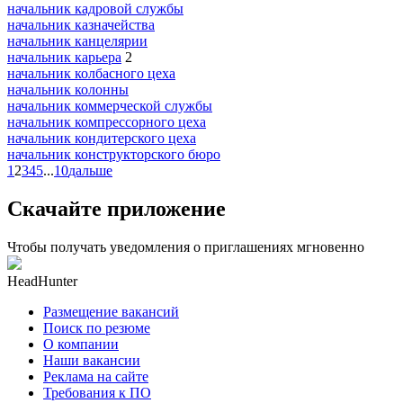
начальник кадровой службы
начальник казначейства
начальник канцелярии
начальник карьера
2
начальник колбасного цеха
начальник колонны
начальник коммерческой службы
начальник компрессорного цеха
начальник кондитерского цеха
начальник конструкторского бюро
1
2
3
4
5
...
10
дальше
Скачайте приложение
Чтобы получать уведомления о приглашениях мгновенно
HeadHunter
Размещение вакансий
Поиск по резюме
О компании
Наши вакансии
Реклама на сайте
Требования к ПО