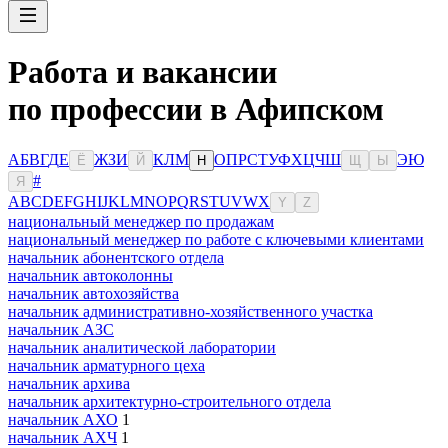
Работа и вакансии
по профессии в Афипском
А
Б
В
Г
Д
Е
Ж
З
И
К
Л
М
О
П
Р
С
Т
У
Ф
Х
Ц
Ч
Ш
Э
Ю
Ё
Й
Н
Щ
Ы
#
Я
A
B
C
D
E
F
G
H
I
J
K
L
M
N
O
P
Q
R
S
T
U
V
W
X
Y
Z
национальный менеджер по продажам
национальный менеджер по работе с ключевыми клиентами
начальник абонентского отдела
начальник автоколонны
начальник автохозяйства
начальник административно-хозяйственного участка
начальник АЗС
начальник аналитической лаборатории
начальник арматурного цеха
начальник архива
начальник архитектурно-строительного отдела
начальник АХО
1
начальник АХЧ
1