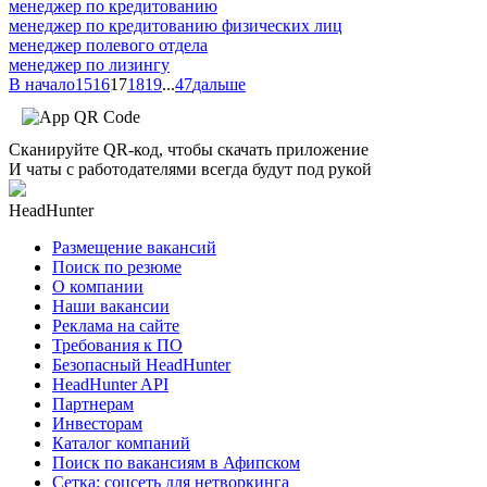
менеджер по кредитованию
менеджер по кредитованию физических лиц
менеджер полевого отдела
менеджер по лизингу
В начало
15
16
17
18
19
...
47
дальше
Сканируйте QR-код, чтобы скачать приложение
И чаты с работодателями всегда будут под рукой
HeadHunter
Размещение вакансий
Поиск по резюме
О компании
Наши вакансии
Реклама на сайте
Требования к ПО
Безопасный HeadHunter
HeadHunter API
Партнерам
Инвесторам
Каталог компаний
Поиск по вакансиям в Афипском
Сетка: соцсеть для нетворкинга