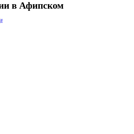
сии в Афипском
#