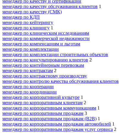
менеджер по качеству и сертификации
менеджер по качеству обслуживания клиентов
1
менеджер по качеству (СМК)
менеджер по КДП
менеджер по кейтерингу
менеджер по клинингу
1
менеджер по клиническим исследованиям
менеджер по коммерческой недвижимости
менеджер по компенсациям и льготам
менеджер по комплектации
менеджер по комплектации строительных объектов
менеджер по консультированию клиентов
2
менеджер по контейнерным перевозкам
менеджер по контрактам
2
менеджер по контрактному производству
менеджер по контролю качества обслуживания клиентов
менеджер по кооперации
менеджер по координации
менеджер по корпоративной культуре
1
менеджер по корпоративным клиентам
2
менеджер по корпоративным коммуникациям
1
менеджер по корпоративным продажам
3
менеджер по корпоративным продажам (B2B)
1
менеджер по корпоративным продажам автомобилей
1
менеджер по корпоративным продажам услуг сервиса
2