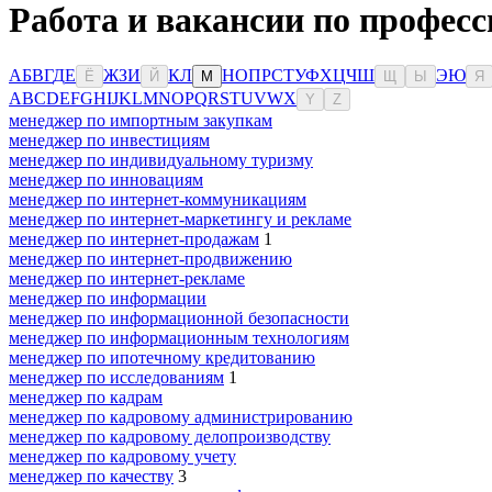
Работа и вакансии по профес
А
Б
В
Г
Д
Е
Ж
З
И
К
Л
Н
О
П
Р
С
Т
У
Ф
Х
Ц
Ч
Ш
Э
Ю
Ё
Й
М
Щ
Ы
Я
A
B
C
D
E
F
G
H
I
J
K
L
M
N
O
P
Q
R
S
T
U
V
W
X
Y
Z
менеджер по импортным закупкам
менеджер по инвестициям
менеджер по индивидуальному туризму
менеджер по инновациям
менеджер по интернет-коммуникациям
менеджер по интернет-маркетингу и рекламе
менеджер по интернет-продажам
1
менеджер по интернет-продвижению
менеджер по интернет-рекламе
менеджер по информации
менеджер по информационной безопасности
менеджер по информационным технологиям
менеджер по ипотечному кредитованию
менеджер по исследованиям
1
менеджер по кадрам
менеджер по кадровому администрированию
менеджер по кадровому делопроизводству
менеджер по кадровому учету
менеджер по качеству
3