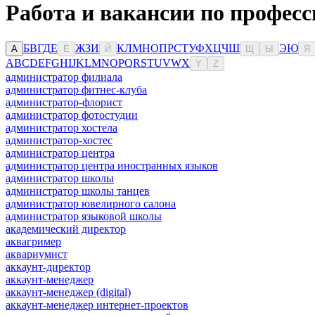
Работа и вакансии по профес
Б
В
Г
Д
Е
Ж
З
И
К
Л
М
Н
О
П
Р
С
Т
У
Ф
Х
Ц
Ч
Ш
Э
Ю
А
Ё
Й
Щ
Ы
Я
A
B
C
D
E
F
G
H
I
J
K
L
M
N
O
P
Q
R
S
T
U
V
W
X
Y
Z
администратор филиала
администратор фитнес-клуба
администратор-флорист
администратор фотостудии
администратор хостела
администратор-хостес
администратор центра
администратор центра иностранных языков
администратор школы
администратор школы танцев
администратор ювелирного салона
администратор языковой школы
академический директор
аквагример
аквариумист
аккаунт-директор
аккаунт-менеджер
аккаунт-менеджер (digital)
аккаунт-менеджер интернет-проектов