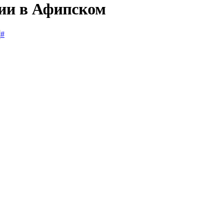
сии в Афипском
#