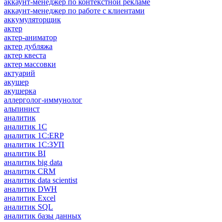
аккаунт-менеджер по контекстной рекламе
аккаунт-менеджер по работе с клиентами
аккумуляторщик
актер
актер-аниматор
актер дубляжа
актер квеста
актер массовки
актуарий
акушер
акушерка
аллерголог-иммунолог
альпинист
аналитик
аналитик 1C
аналитик 1С:ERP
аналитик 1С:ЗУП
аналитик BI
аналитик big data
аналитик CRM
аналитик data scientist
аналитик DWH
аналитик Excel
аналитик SQL
аналитик базы данных