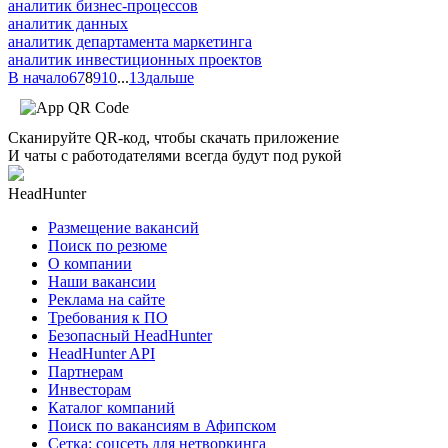
аналитик бизнес-процессов
аналитик данных
аналитик департамента маркетинга
аналитик инвестиционных проектов
В начало
6
7
8
9
10
...
13
дальше
Сканируйте QR-код, чтобы скачать приложение
И чаты с работодателями всегда будут под рукой
HeadHunter
Размещение вакансий
Поиск по резюме
О компании
Наши вакансии
Реклама на сайте
Требования к ПО
Безопасный HeadHunter
HeadHunter API
Партнерам
Инвесторам
Каталог компаний
Поиск по вакансиям в Афипском
Сетка: соцсеть для нетворкинга