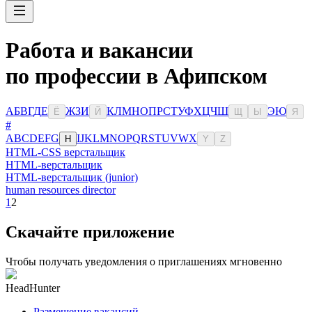
Работа и вакансии
по профессии в Афипском
А
Б
В
Г
Д
Е
Ж
З
И
К
Л
М
Н
О
П
Р
С
Т
У
Ф
Х
Ц
Ч
Ш
Э
Ю
Ё
Й
Щ
Ы
Я
#
A
B
C
D
E
F
G
I
J
K
L
M
N
O
P
Q
R
S
T
U
V
W
X
H
Y
Z
HTML-CSS верстальщик
HTML-верстальщик
HTML-верстальщик (junior)
human resources director
1
2
Скачайте приложение
Чтобы получать уведомления о приглашениях мгновенно
HeadHunter
Размещение вакансий