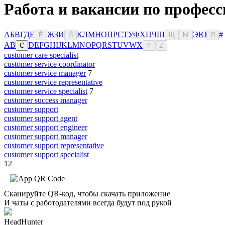
Работа и вакансии по профес
А
Б
В
Г
Д
Е
Ж
З
И
К
Л
М
Н
О
П
Р
С
Т
У
Ф
Х
Ц
Ч
Ш
Э
Ю
#
Ё
Й
Щ
Ы
Я
A
B
D
E
F
G
H
I
J
K
L
M
N
O
P
Q
R
S
T
U
V
W
X
C
Y
Z
customer care specialist
customer service coordinator
customer service manager
7
customer service representative
customer service specialist
7
customer success manager
customer support
customer support agent
customer support engineer
customer support manager
customer support representative
customer support specialist
1
2
Сканируйте QR-код, чтобы скачать приложение
И чаты с работодателями всегда будут под рукой
HeadHunter