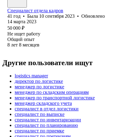
Специалист отдела кадров
41
год
•
Была
10 сентября 2023
•
Обновлено
14 марта 2023
50 000
₽
Не ищет работу
Общий опыт
8
лет
8
месяцев
Другие пользователи ищут
logistics manager
директор по логистике
менеджер по логистике
менеджер по складским операциям
менеджер по транспортной логистике
менеджер складского учета
специалист в отдел логистики
специалист по выписке
специалист по инвентаризации
специалист по планированию
специалист по приемке
специалист по претензиям