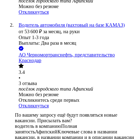
поселок городского типа Афипский
Можно без резюме
Откликнуться
Водитель автомобиля (вахтовый на базе КАМАЗ)
от
53 600
₽
за месяц,
на руки
Опыт 1-3 года
Выплаты: Два раза в месяц
АО
Черномортранснефть, представительство
Краснодар
3.4
•
3
отзыва
посёлок городского типа Афипский
Можно без резюме
Откликнитесь среди первых
Откликнуться
По вашему запросу ещё будут появляться новые
вакансии. Присылать вам?
водитель в компанию
Полная
занятость
Афипский
Ключевые слова в названии
вакансии, в названии компании и в описании вакансии