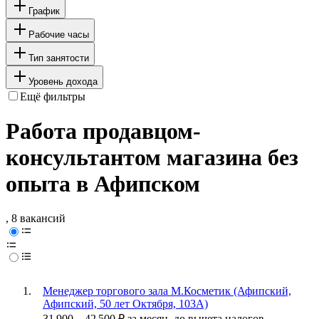
График
Рабочие часы
Тип занятости
Уровень дохода
Ещё фильтры
Работа продавцом-
консультантом магазина без
опыта в Афипском
, 8 вакансий
Менеджер торгового зала М.Косметик (Афипский,
Афипский, 50 лет Октября, 103А)
31 900
–
42 500
₽
за месяц,
до вычета налогов