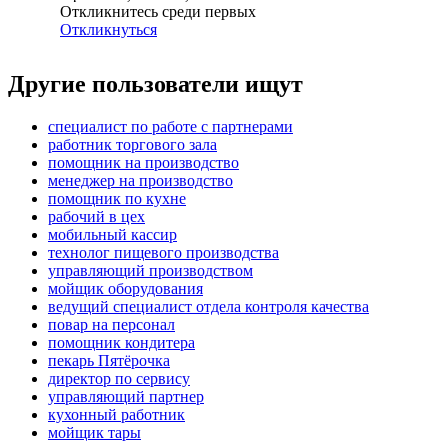
Откликнитесь среди первых
Откликнуться
Другие пользователи ищут
специалист по работе с партнерами
работник торгового зала
помощник на производство
менеджер на производство
помощник по кухне
рабочий в цех
мобильный кассир
технолог пищевого производства
управляющий производством
мойщик оборудования
ведущий специалист отдела контроля качества
повар на персонал
помощник кондитера
пекарь Пятёрочка
директор по сервису
управляющий партнер
кухонный работник
мойщик тары