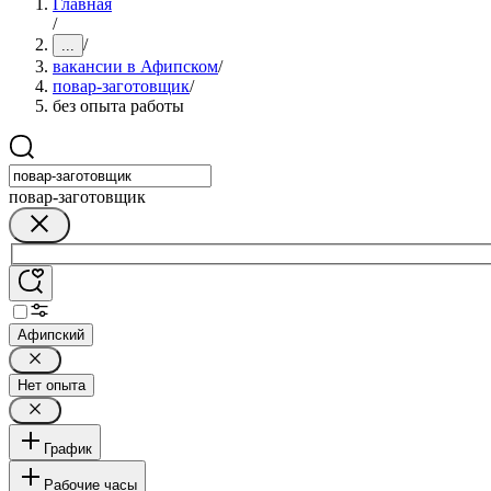
Главная
/
/
...
вакансии в Афипском
/
повар-заготовщик
/
без опыта работы
повар-заготовщик
Афипский
Нет опыта
График
Рабочие часы