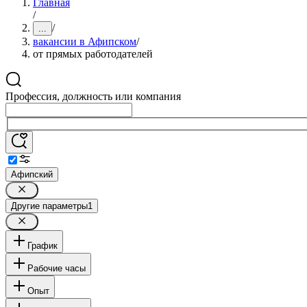
Главная
/
/
...
вакансии в Афипском
/
от прямых работодателей
Профессия, должность или компания
Афипский
Другие параметры
1
График
Рабочие часы
Опыт