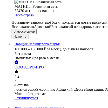
МАГНИТ, Розничная сеть
32420
активных вакансий
Посмотреть
По вашему запросу ещё будут появляться новые вакансии
Все вакансии
Афипский
Без вакансий от кадровых агентст
В мессенджер
На почту
Варщик непищевого сырья
100 000
–
130 000
₽
за месяц,
до вычета налогов
Без опыта
Выплаты: Два раза в месяц
ООО
АЭРО-ПРО
4.2
•
4
отзыва
посёлок городского типа Афипский, Шоссейная улица, 3
Можно без резюме
Откликнуться