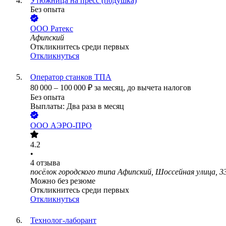
Утюжница на пресс (подушка)
Без опыта
ООО
Ратекс
Афипский
Откликнитесь среди первых
Откликнуться
Оператор станков ТПА
80 000
–
100 000
₽
за месяц,
до вычета налогов
Без опыта
Выплаты: Два раза в месяц
ООО
АЭРО-ПРО
4.2
•
4
отзыва
посёлок городского типа Афипский, Шоссейная улица, 3
Можно без резюме
Откликнитесь среди первых
Откликнуться
Технолог-лаборант