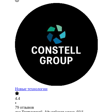
Новые технологии
4.4
•
79
отзывов
аул Тахтамукай, Адыгейская улица, 93/1