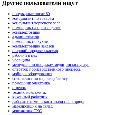
Другие пользователи ищут
популярные после 60
консультант по товарам
консультант торгового зала
помощник на производство
комплектовщик
администратор
помощник по кухне
комплектовщик заказов
старший продавец-кассир
рабочий в цех
уборщица
менеджер по продажам медицинских услуг
оператор производственного процесса
мойщик оборудования
специалист по мерчендайзингу
помощник электрика
стрелок
техник-монтажник
кухонный работник
лаборант химического анализа 4 разряда
маркировщик на склад
монтажник СКС