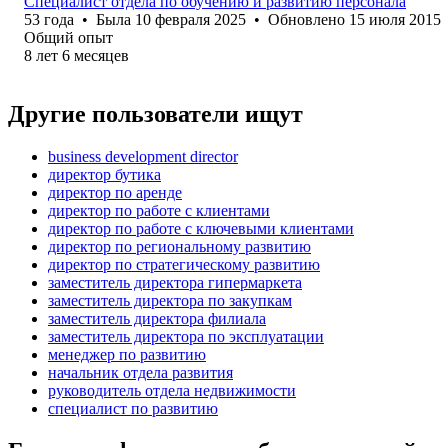
Специалист отдела по обучению и развитию персонала
53
года
•
Была
10 февраля 2025
•
Обновлено
15 июля 2015
Общий опыт
8
лет
6
месяцев
Другие пользователи ищут
business development director
директор бутика
директор по аренде
директор по работе с клиентами
директор по работе с ключевыми клиентами
директор по региональному развитию
директор по стратегическому развитию
заместитель директора гипермаркета
заместитель директора по закупкам
заместитель директора филиала
заместитель директора по эксплуатации
менеджер по развитию
начальник отдела развития
руководитель отдела недвижимости
специалист по развитию