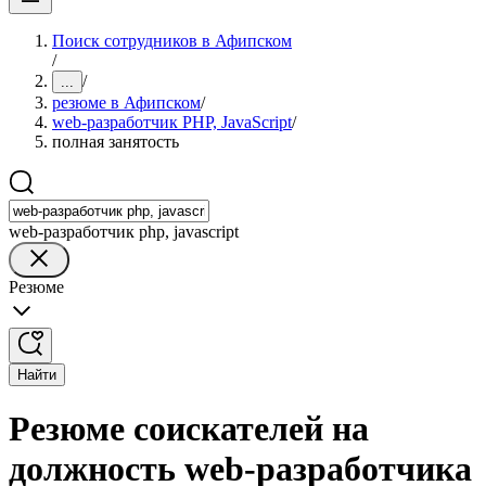
Поиск сотрудников в Афипском
/
/
...
резюме в Афипском
/
web-разработчик PHP, JavaScript
/
полная занятость
web-разработчик php, javascript
Резюме
Найти
Резюме соискателей на
должность web-разработчика