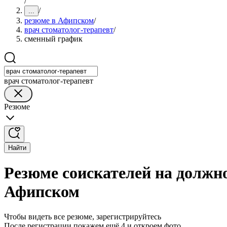
/
/
...
резюме в Афипском
/
врач стоматолог-терапевт
/
сменный график
врач стоматолог-терапевт
Резюме
Найти
Резюме соискателей на должн
Афипском
Чтобы видеть все резюме, зарегистрируйтесь
После регистрации покажем ещё 4 и откроем фото