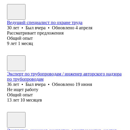
Ведущий специалист по охране труда
30
лет
•
Был
вчера
•
Обновлено
4 апреля
Рассматривает предложения
Общий опыт
9
лет
1
месяц
Эксперт по трубопроводам / инженер авторского надзора
по трубопроводам
36
лет
•
Был
вчера
•
Обновлено
19 июня
Не ищет работу
Общий опыт
13
лет
10
месяцев