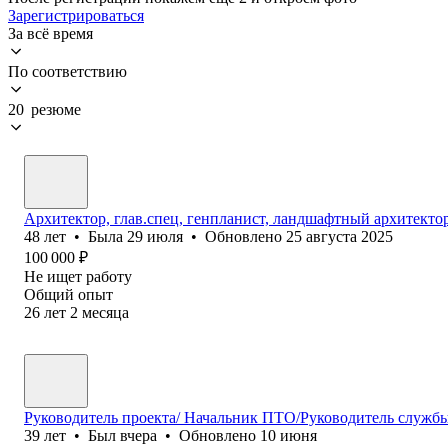
Зарегистрироваться
За всё время
По соответствию
20 резюме
Архитектор, глав.спец, генпланист, ландшафтный архитекто
48
лет
•
Была
29 июля
•
Обновлено
25 августа 2025
100 000
₽
Не ищет работу
Общий опыт
26
лет
2
месяца
Руководитель проекта/ Начальник ПТО/Руководитель службы
39
лет
•
Был
вчера
•
Обновлено
10 июня