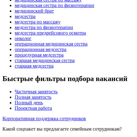
медицинская сестра по физиотерапии
медицинский брат
медсестра
медсестра по массажу
медсестра по физиотерапии
медсестра предрейсового осмотра
онколог
операционная медицинская сестра
операционная медсестра
процедурная медсестра
старшая медицинская сестра
старшая медсестра
Быстрые фильтры подбора вакансий
Частичная занятость
Полная занятость
Полный день
Проектная работа
Корпоративная поддержка сотрудников
Какой соцпакет вы предлагаете семейным сотрудникам?