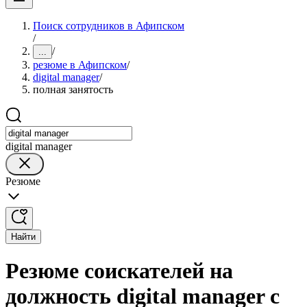
Поиск сотрудников в Афипском
/
/
...
резюме в Афипском
/
digital manager
/
полная занятость
digital manager
Резюме
Найти
Резюме соискателей на
должность digital manager с