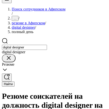
Поиск сотрудников в Афипском
/
/
...
резюме в Афипском
/
digital designer
/
полный день
digital designer
Резюме
Найти
Резюме соискателей на
должность digital designer на