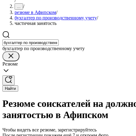
/
/
...
резюме в Афипском
/
бухгалтер по производственному учету
/
частичная занятость
бухгалтер по производственному учету
Резюме
Найти
Резюме соискателей на должно
занятостью в Афипском
Чтобы видеть все резюме, зарегистрируйтесь
После регистрации покажем ещё 7 и откроем фото