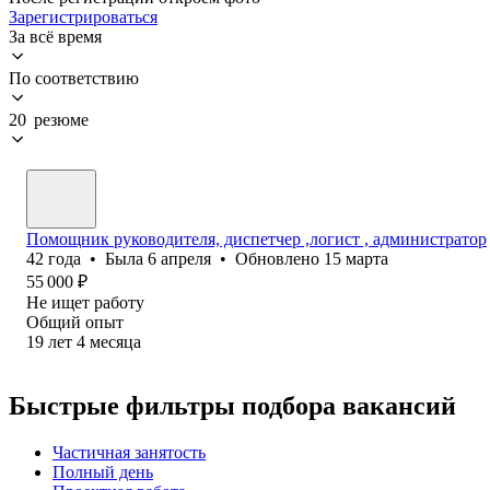
Зарегистрироваться
За всё время
По соответствию
20 резюме
Помощник руководителя, диспетчер ,логист , администратор
42
года
•
Была
6 апреля
•
Обновлено
15 марта
55 000
₽
Не ищет работу
Общий опыт
19
лет
4
месяца
Быстрые фильтры подбора вакансий
Частичная занятость
Полный день