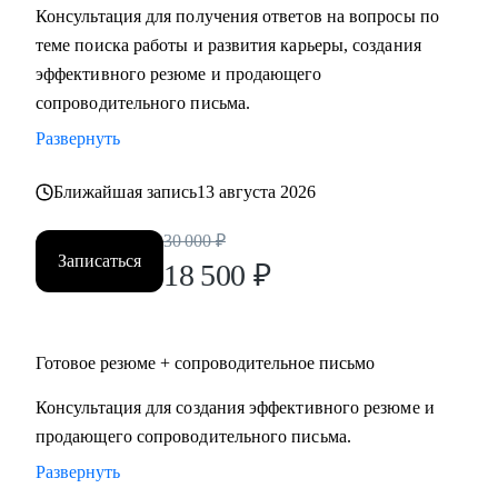
Консультация для получения ответов на вопросы по
Мидл и топ руководители.
теме поиска работы и развития карьеры, создания
• CEO/Генеральный директор
эффективного резюме и продающего
• Операционный директор/Исполнительный директор
сопроводительного письма.
• Коммерческий директор/Директор по продажам
Развернуть
• CFO/ Финансовый директор
• Технический директор
Ближайшая запись
13 августа 2026
• Директор по производству
• ИТ-директор
30 000
₽
• Директор по логистике и закупкам
Записаться
18 500
₽
• Директор по стратегическому развитию
• Директор по качеству
Готовое резюме + сопроводительное письмо
Для своих клиентов я — Карьерный доктор, который
поможет «диагностировать и вылечить» проблемы в
Консультация для создания эффективного резюме и
области профессионального развития: выявить сильные
продающего сопроводительного письма.
стороны и зоны роста, понять личную профессиональную
Развернуть
уникальность, найти оптимальное и актуальное решение, а