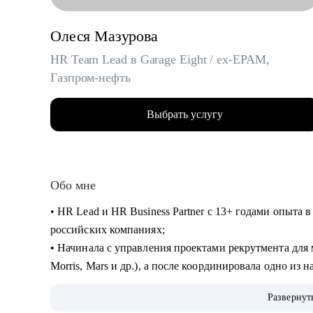
Олеся Мазурова
HR Team Lead в Garage Eight / ex-EPAM,
Газпром-нефть
Выбрать услугу
Обо мне
• HR Lead и HR Business Partner с 13+ годами опыт
российских компаниях;
• Начинала с управления проектами рекрутмента дл
Morris, Mars и др.), а после координировала одно из
Газпром-нефти;
Развернут
• Дальше перешла в EPAM, где запускала программы о