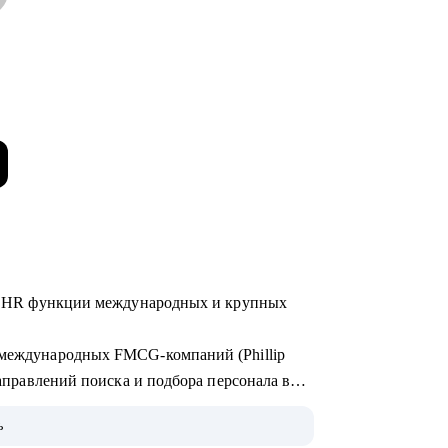
а в HR функции международных и крупных
я международных FMCG-компаний (Phillip
 направлений поиска и подбора персонала в
ь
бучения и стажировок в IT, после которых