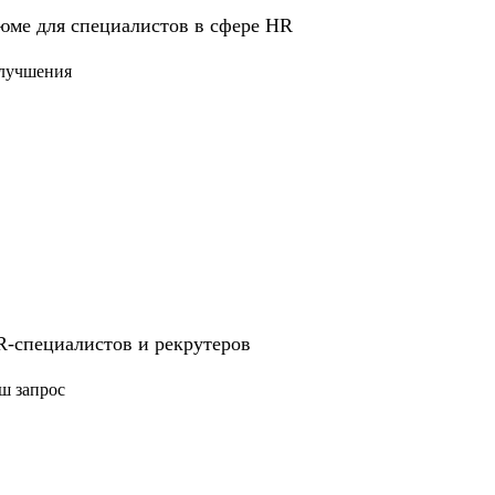
ндивидуального плана развития.
юме для специалистов в сфере HR
улучшения
т расти быстрее;
eople Partner;
тят выйти на новый уровень роли.
R-специалистов и рекрутеров
ш запрос