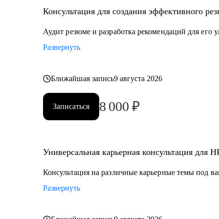
• Оценка сильных сторон, зон роста и составление и
Консультация для создания эффективного рез
Кому могу помочь:
Аудит резюме и разработка рекомендаций для его 
• HR и рекрутерам уровня junior–senior, которые хотя
Развернуть
• HR Generalist-ам, которые хотят перейти в HR BP / P
• HR менеджерам, которые чувствуют «потолок» и хо
Ближайшая запись
9 августа 2026
8 000
₽
Записаться
Универсальная карьерная консультация для H
Консультация на различные карьерные темы под ва
Развернуть