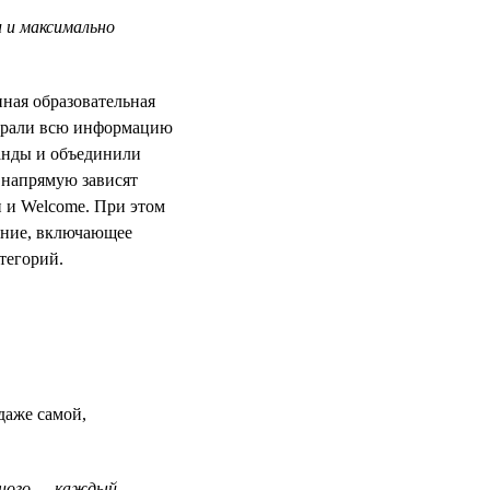
 и максимально
нная образовательная
собрали всю информацию
анды и объединили
 напрямую зависят
 и Welcome. При этом
жение, включающее
тегорий.
даже самой,
ьного — каждый