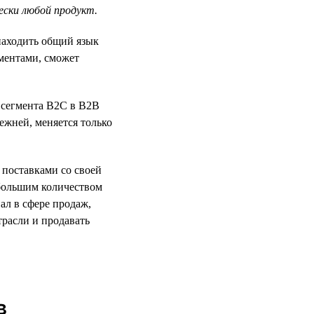
ески любой продукт.
находить общий язык
ментами, сможет
з сегмента B2C в B2B
ежней, меняется только
 поставками со своей
 большим количеством
ал в сфере продаж,
расли и продавать
в