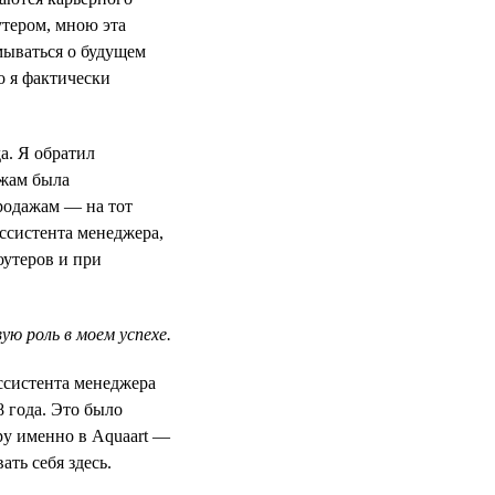
утером, мною эта
мываться о будущем
о я фактически
а. Я обратил
ажам была
продажам — на тот
ссистента менеджера,
оутеров и при
ю роль в моем успехе.
ассистента менеджера
8 года. Это было
ру именно в Aquaart —
ть себя здесь.