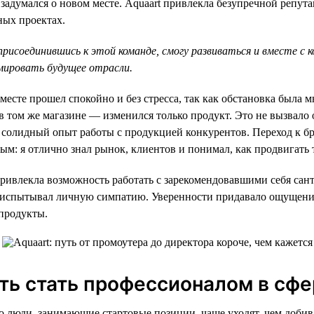
я задумался о новом месте. Aquaart привлекла безупречной репу
ных проектах.
 присоединившись к этой команде, смогу развиваться и вместе с 
мировать будущее отрасли.
месте прошел спокойно и без стресса, так как обстановка была м
в том же магазине — изменился только продукт. Это не вызвало
л солидный опыт работы с продукцией конкурентов. Переход к бр
ым: я отлично знал рынок, клиентов и понимал, как продвигать 
привлекла возможность работать с зарекомендовавшими себя са
я испытывал личную симпатию. Уверенности придавало ощущени
продукты.
ь стать профессионалом в сф
о люди, занимающие стартовые позиции, чаще уходят, чем добив