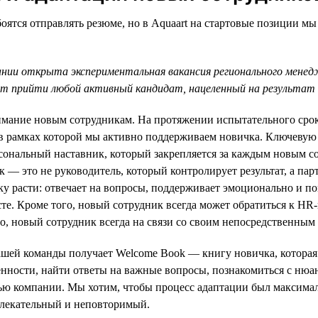
оятся отправлять резюме, но в Aquaart на стартовые позиции мы
ании открыта экспериментальная вакансия регионального мене
 прийти любой активный кандидат, нацеленный на результат 
мание новым сотрудникам. На протяжении испытательного срока
в рамках которой мы активно поддерживаем новичка. Ключевую
сональный наставник, который закрепляется за каждым новым с
к — это не руководитель, который контролирует результат, а парт
 расти: отвечает на вопросы, поддерживает эмоционально и по
сте. Кроме того, новый сотрудник всегда может обратиться к HR
но, новый сотрудник всегда на связи со своим непосредственным
шей команды получает Welcome Book — книгу новичка, которая 
нности, найти ответы на важные вопросы, познакомиться с нюа
ью компании. Мы хотим, чтобы процесс адаптации был максима
влекательный и неповторимый.