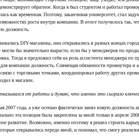
демонстрирует обратное. Когда я был студентом и работал промо
ась как временная. Поэтому, заканчивая университет, стал заду
возможностях роста внутри компании. В итоге получилось так, чт
ую должность.
звивались DIY-магазины, они открывались в разных концах город
 могли бы значительно вырасти, если бы у менеджеров по прод
жка. Тогда я предложил себя на роль ассистента менеджера по 
 для компании должность. Совмещая обязанности промоутера и а
 связи с торговыми точками, координировал работу других пром
одил в магазин.
отказывался от работы и думаю, что именно это сыграло ключеву
мая 2007 года, а уже осенью фактически занял новую должность 
ально эта позиция была закреплена за мной только в апреле 200
ное развитие. Возможно, именно поэтому я решил строить карье
оторые открывались передо мной, и понимал, что смогу реализова