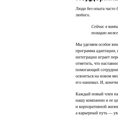
Люди без опыта часто б
любого.
Сейчас в комп
позицию может
Мы уделяем особое вни
программа адаптации, 
интеграции играет пер
отметить, что наставни
помогающий сотруднику
освоиться на новом ме
его нанимал. И, конеч
Каждый новый член на
нашу компанию и ее це
и корпоративной жизн
а карьерный путь — у