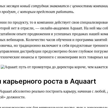
вых месяцев новый сотрудник знакомится с ценностями компании
в продукт, с которым предстоит работать.
ении по продукту, то в компании действует своя специализирова
оторой нет в отрасли, — онлайн-академия Aquaart. На ней мы 
асштабном опыте продвижения и успешных продажах нашей ком
ных вебинаров. Количество часов обучения и программа занятий
овичка, но традиционно включают в себя продуктовые тренинги
я управления дистрибуции предусмотрено более глубокое погру
технические нюансы и тренинги с инженерами всех товарных ка
 карьерного роста в Aquaart
Aquaart абсолютно реально построить карьеру, начиная с любой, 
ной» должности.
 возможности как для вертикального роста, так и горизонтал