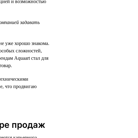
тацией и возможностью
компанией задавать
не уже хорошо знакома.
 особых сложностей,
ендам Aquaart стал для
товар.
нтехническими
е, что продвигаю
ере продаж
аются карьерного