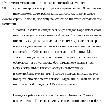
глаза и хорошо помню, как я в первый раз увидел
супертанкер, на котором тружусь прямо сейчас. Я был юным
школьником, фотография танкера поразила меня в самое
сердце: я понял, что хочу во что бы то ни стало оказаться там.
Я попал на флот и увидел весь мир: каждое море имеет свой
цвет, а каждая страна имеет свой запах. Я служил на атомных
подводных лодках, работал на атомном ледоколе и балкере
и в итоге действительно оказался на танкере с той школьной
фотографии. Сейчас он носит название «Чилинь». Моя
задача — поддерживать исправность и работоспособность
оборудования на установке беспричального налива нефти:
могу с закрытыми глазами обслуживать технику
и сложнейшие механизмы. Первые полгода я никак не мог
поверить, что моя мечта сбылась. Мурашки бежали по коже
постоянно: «Я правда тут! Все получилось!»
Сегодня я работаю на благо России и Вьетнама. У меня
в подчинении 11 человек: учу местных специалистов работать