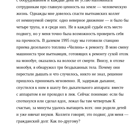
с оборудованием и каждый день не устаю напоминать
сотрудникам про главную ценность на земле — человеческую
жизнь. Однажды мне довелось спасти вьетнамских коллег
от неминуемой смерти: одно неверное движение — и было бы
четыре трупа, и я среди них. Не в каждой судьбе есть место
подвигу, но у меня точно была возможность проверить себя
на прочность. В далеком 1995 году мы готовили станцию
приема дизельного топлива «Чилинь» к ремонту. В мою смену
машиниста трое вьетнамцев, готовящих к ремонту сухой отсек
на монобуе, оказались на волоске от смерти. Внизу, в отсеке
монобуя, я обнаружил три бездыханных тела. Почему они
перестали дышать и что случилось, никто не знал, решение
пришлось принимать мгновенно. Я, задержав дыхание,
спустился к ним в шахту без дыхательного аппарата: вместе
с аппаратом я не проходил в люк. Сейчас понимаю: если бы
споткнулся или сделал вдох, лежал бы там четвертым К
счастью, за минуты удалось вытащить всех: они родили детей
и уже нянчат внуков. Коллеги говорят, это подвиг, для меня —
гражданский долг. Как по-другому?