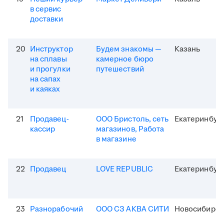
в сервис
доставки
20
Инструктор
Будем знакомы —
Казань
на сплавы
камерное бюро
и прогулки
путешествий
на сапах
и каяках
21
Продавец-
ООО Бристоль, сеть
Екатеринбур
кассир
магазинов, Работа
в магазине
22
Продавец
LOVE REPUBLIC
Екатеринбур
23
Разнорабочий
ООО СЗ АКВА СИТИ
Новосибирск