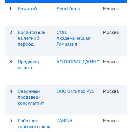
1
Вожатый
SportZania
Москва
2
Воспитатель
СОШ
Москва
на летний
Академическая
период
Гимназия
3
Продавец
АО ГЛОРИЯ ДЖИНС
Москва
на лето
4
Сезонный
ООО Эстилаб Рус
Москва
продавец-
консультант
5
Работник
ZARINA
Москва
торгового зала