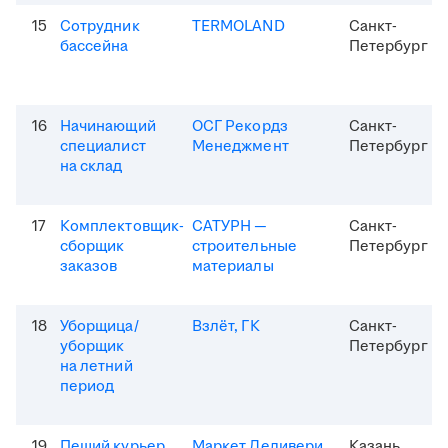
15
Сотрудник
TERMOLAND
Санкт-
бассейна
Петербург
16
Начинающий
ОСГ Рекордз
Санкт-
специалист
Менеджмент
Петербург
на склад
17
Комплектовщик-
САТУРН —
Санкт-
сборщик
строительные
Петербург
заказов
материалы
18
Уборщица/
Взлёт, ГК
Санкт-
уборщик
Петербург
на летний
период
19
Пеший курьер
Маркет Деливери
Казань