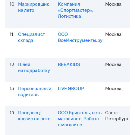
10
Маркировщик
Компания
Москва
на лето
«Спортмастер»,
Логистика
11
Специалист
ООО
Москва
склада
ВсеИнструменты.ру
12
Швея
BEBAKIDS
Москва
на подработку
13
Персональный
LIVE GROUP
Москва
водитель
14
Продавец-
ООО Бристоль, сеть
Санкт-
кассир на лето
магазинов, Работа
Петербург
в магазине