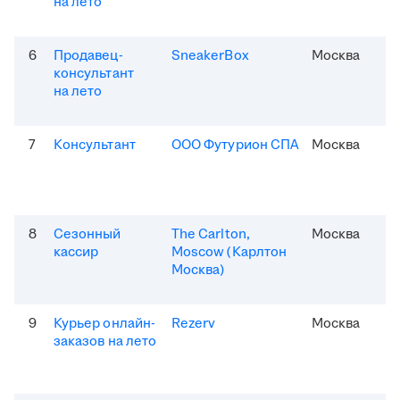
на лето
6
Продавец-
SneakerBox
Москва
консультант
на лето
7
Консультант
ООО Футурион СПА
Москва
8
Сезонный
The Carlton,
Москва
кассир
Moscow (Карлтон
Москва)
9
Курьер онлайн-
Rezerv
Москва
заказов на лето