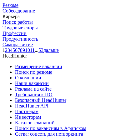
Резюме
Собеседование
Карьера
Поиск работы
Трудовые споры
Профессии
Продуктивность
Саморазвитие
1
2
3
4
5
6
7
8
9
10
11
...
53
дальше
HeadHunter
Размещение вакансий
Поиск по резюме
О компании
Наши вакансии
Реклама на сайте
Требования к ПО
Безопасный HeadHunter
HeadHunter API
Партнерам
Инвесторам
Каталог компаний
Поиск по вакансиям в Афипском
Сетка: соцсеть для нетворкинга