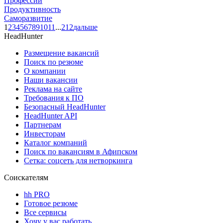
Профессии
Продуктивность
Саморазвитие
1
2
3
4
5
6
7
8
9
10
11
...
212
дальше
HeadHunter
Размещение вакансий
Поиск по резюме
О компании
Наши вакансии
Реклама на сайте
Требования к ПО
Безопасный HeadHunter
HeadHunter API
Партнерам
Инвесторам
Каталог компаний
Поиск по вакансиям в Афипском
Сетка: соцсеть для нетворкинга
Соискателям
hh PRO
Готовое резюме
Все сервисы
Хочу у вас работать