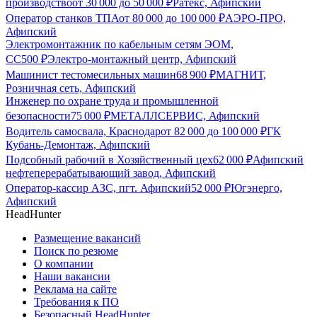
производство
от
30 000
до
50 000
₽
Ратекс, Афипский
Оператор станков ТПА
от
80 000
до
100 000
₽
АЭРО-ПРО,
Афипский
Электромонтажник по кабельным сетям ЭОМ,
СС
500
₽
Электро-монтажный центр, Афипский
Машинист тестомесильных машин
68 900
₽
МАГНИТ,
Розничная сеть, Афипский
Инженер по охране труда и промышленной
безопасности
75 000
₽
МЕТАЛЛСЕРВИС, Афипский
Водитель самосвала, Краснодар
от
82 000
до
100 000
₽
ГК
Кубань-Демонтаж, Афипский
Подсобный рабочий в Хозяйственный цех
62 000
₽
Афипский
нефтеперерабатывающий завод, Афипский
Оператор-кассир АЗС, пгт. Афипский
52 000
₽
Югэнерго,
Афипский
HeadHunter
Размещение вакансий
Поиск по резюме
О компании
Наши вакансии
Реклама на сайте
Требования к ПО
Безопасный HeadHunter