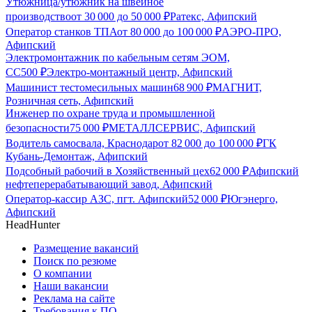
Утюжница/утюжник на швейное
производство
от
30 000
до
50 000
₽
Ратекс, Афипский
Оператор станков ТПА
от
80 000
до
100 000
₽
АЭРО-ПРО,
Афипский
Электромонтажник по кабельным сетям ЭОМ,
СС
500
₽
Электро-монтажный центр, Афипский
Машинист тестомесильных машин
68 900
₽
МАГНИТ,
Розничная сеть, Афипский
Инженер по охране труда и промышленной
безопасности
75 000
₽
МЕТАЛЛСЕРВИС, Афипский
Водитель самосвала, Краснодар
от
82 000
до
100 000
₽
ГК
Кубань-Демонтаж, Афипский
Подсобный рабочий в Хозяйственный цех
62 000
₽
Афипский
нефтеперерабатывающий завод, Афипский
Оператор-кассир АЗС, пгт. Афипский
52 000
₽
Югэнерго,
Афипский
HeadHunter
Размещение вакансий
Поиск по резюме
О компании
Наши вакансии
Реклама на сайте
Требования к ПО