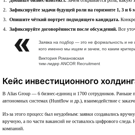
Добавьте бизнес-контекст.
Зачем открывается роль, какую з
Зафиксируйте задачи будущей роли на горизонте 1, 3 и 6 
Опишите чёткий портрет подходящего кандидата.
Конкре
Зафиксируйте договорённости после обсуждений.
Все уто
Заявка на подбор — это не формальность и не ш
кого именно мы ищем и зачем, по каким крите
Виктория Романовская
тим-лидер ANCOR Recruitment
Кейс инвестиционного холдинга
В Alias Group — 6 бизнес-единиц и 1700 сотрудников. Раньше 
автономных системах (Huntflow и др.), взаимодействие с заказ
Из-за этого процесс был неудобным: заявки создавались вручну
вручную, а по части вакансий не оставалось цифрового следа
компаний.