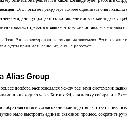
адачу бизнеса она решает и в какой команде будет работать сотр
месяцев.
Это помогает рекрутеру точнее оценивать опыт кандида
тные ожидания упрощают сопоставление опыта кандидата с тре
чнения важно отражать в заявке, чтобы она оставалась единым 
аблон. Это зафиксированные ожидания заказчика. Если в заявке ес
риям будем принимать решение, она не работает
 Alias Group
процесс подбора распределялся между разными системами: заявк
чиками происходило через Битрикс24, аналитику собирали в Excel
ю, обратная связь и согласования кандидатов часто затягивались
. Нужно было выстроить единый сквозной процесс, сократить руч