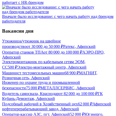
работает с HR-брендом
Вначале было исследование: с чего начать работу над брендом
работодателя
Вакансии дня
Утюжница/утюжник на швейное
производство
от
30 000
до
50 000
₽
Ратекс, Афипский
Оператор станков ТПА
от
80 000
до
100 000
₽
АЭРО-ПРО,
Афипский
Электромонтажник по кабельным сетям ЭОМ,
СС
500
₽
Электро-монтажный центр, Афипский
Машинист тестомесильных машин
68 900
₽
МАГНИТ,
Розничная сеть, Афипский
Инженер по охране труда и промышленной
безопасности
75 000
₽
МЕТАЛЛСЕРВИС, Афипский
Водитель самосвала, Краснодар
от
82 000
до
100 000
₽
ГК
Кубань-Демонтаж, Афипский
Подсобный рабочий в Хозяйственный цех
62 000
₽
Афипский
нефтеперерабатывающий завод, Афипский
Оператор-кассир АЗС, пгт. Афипский
52 000
₽
Югэнерго,