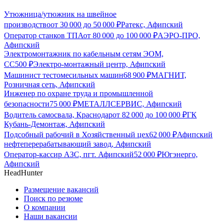
Утюжница/утюжник на швейное
производство
от
30 000
до
50 000
₽
Ратекс, Афипский
Оператор станков ТПА
от
80 000
до
100 000
₽
АЭРО-ПРО,
Афипский
Электромонтажник по кабельным сетям ЭОМ,
СС
500
₽
Электро-монтажный центр, Афипский
Машинист тестомесильных машин
68 900
₽
МАГНИТ,
Розничная сеть, Афипский
Инженер по охране труда и промышленной
безопасности
75 000
₽
МЕТАЛЛСЕРВИС, Афипский
Водитель самосвала, Краснодар
от
82 000
до
100 000
₽
ГК
Кубань-Демонтаж, Афипский
Подсобный рабочий в Хозяйственный цех
62 000
₽
Афипский
нефтеперерабатывающий завод, Афипский
Оператор-кассир АЗС, пгт. Афипский
52 000
₽
Югэнерго,
Афипский
HeadHunter
Размещение вакансий
Поиск по резюме
О компании
Наши вакансии