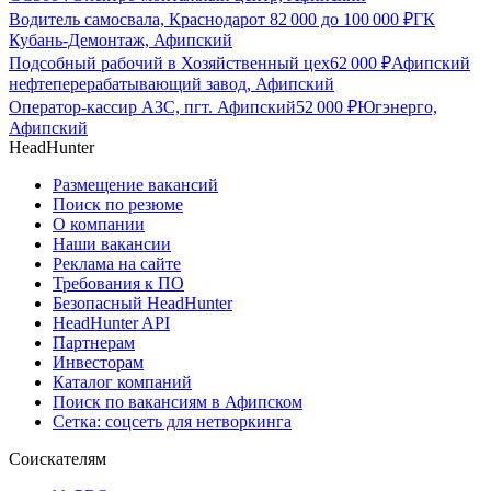
Водитель самосвала, Краснодар
от
82 000
до
100 000
₽
ГК
Кубань-Демонтаж, Афипский
Подсобный рабочий в Хозяйственный цех
62 000
₽
Афипский
нефтеперерабатывающий завод, Афипский
Оператор-кассир АЗС, пгт. Афипский
52 000
₽
Югэнерго,
Афипский
HeadHunter
Размещение вакансий
Поиск по резюме
О компании
Наши вакансии
Реклама на сайте
Требования к ПО
Безопасный HeadHunter
HeadHunter API
Партнерам
Инвесторам
Каталог компаний
Поиск по вакансиям в Афипском
Сетка: соцсеть для нетворкинга
Соискателям