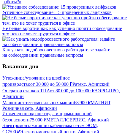
работы?»
Успешное собеседование: 15 проверенных лайфхаков
Не белые воротнички: как успешно пройти собеседование
тем, кто не хочет трудиться в офисе
Как узнать недобросовестного работодателя: задайте
на собеседовании правильные вопросы
Вакансии дня
Утюжница/утюжник на швейное
производство
от
30 000
до
50 000
₽
Ратекс, Афипский
Оператор станков ТПА
от
80 000
до
100 000
₽
АЭРО-ПРО,
Афипский
Машинист тестомесильных машин
68 900
₽
МАГНИТ,
Розничная сеть, Афипский
Инженер по охране труда и промышленной
безопасности
75 000
₽
МЕТАЛЛСЕРВИС, Афипский
Электромонтажник по кабельным сетям ЭОМ,
СС
500
₽
Электро-монтажный центр, Афипский