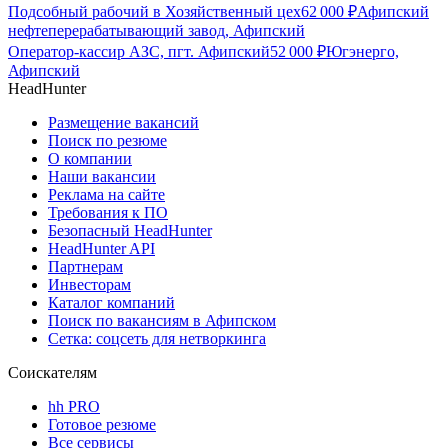
Подсобный рабочий в Хозяйственный цех
62 000
₽
Афипский
нефтеперерабатывающий завод, Афипский
Оператор-кассир АЗС, пгт. Афипский
52 000
₽
Югэнерго,
Афипский
HeadHunter
Размещение вакансий
Поиск по резюме
О компании
Наши вакансии
Реклама на сайте
Требования к ПО
Безопасный HeadHunter
HeadHunter API
Партнерам
Инвесторам
Каталог компаний
Поиск по вакансиям в Афипском
Сетка: соцсеть для нетворкинга
Соискателям
hh PRO
Готовое резюме
Все сервисы