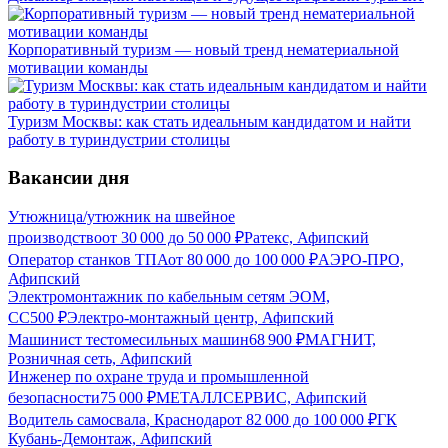
Корпоративный туризм — новый тренд нематериальной
мотивации команды
Туризм Москвы: как стать идеальным кандидатом и найти
работу в туриндустрии столицы
Вакансии дня
Утюжница/утюжник на швейное
производство
от
30 000
до
50 000
₽
Ратекс, Афипский
Оператор станков ТПА
от
80 000
до
100 000
₽
АЭРО-ПРО,
Афипский
Электромонтажник по кабельным сетям ЭОМ,
СС
500
₽
Электро-монтажный центр, Афипский
Машинист тестомесильных машин
68 900
₽
МАГНИТ,
Розничная сеть, Афипский
Инженер по охране труда и промышленной
безопасности
75 000
₽
МЕТАЛЛСЕРВИС, Афипский
Водитель самосвала, Краснодар
от
82 000
до
100 000
₽
ГК
Кубань-Демонтаж, Афипский