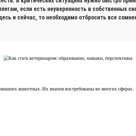
весть. В критических ситуациях нужно быстро прин
егам, если есть неуверенность в собственных сила
есь и сейчас, то необходимо отбросить все сомнен
домашних животных. Их знания востребованы во многих сферах.