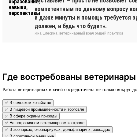
заставляет — просто не позволяет со
компетентным по данному вопросу колл
и даже минуты и помощь требуется зд
должен, и будь что будет».
Яна Елесина, ветеринарный врач общей практики
Где востребованы ветеринары
Работа ветеринарных врачей сосредоточена не только вокруг 
✅ В сельском хозяйстве
✅ В пищевой промышленности и торговле
✅ В сфере охраны природы
✅ На пограничном ветеринарном контроле
✅ В зоопарках, океанариумах, дельфинариях, зоосадах
✅ В спортивной медицине