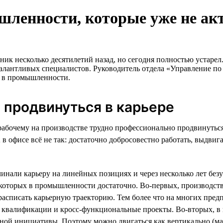
шленности, которые уже не а
ник несколько десятилетий назад, но сегодня полностью устаре
я талантливых специалистов. Руководитель отдела «Управление
е в промышленности.
о продвинуться в карьере
абочему на производстве трудно профессионально продвинуться 
 А в офисе всё не так: достаточно добросовестно работать, выдв
ачинали карьеру на линейных позициях и через несколько лет б
, которых в промышленности достаточно. Во-первых, производст
 расписать карьерную траекторию. Тем более что на многих пред
квалификации и кросс-функциональные проекты. Во-вторых, в 
чной инициативы. Поэтому можно двигаться как вертикально (мас