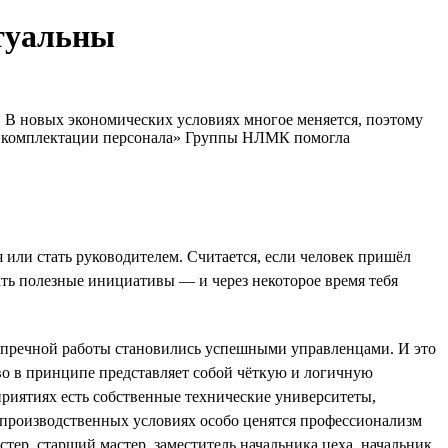
ктуальны
л. В новых экономических условиях многое меняется, поэтому
 по комплектации персонала» Группы НЛМК помогла
или стать руководителем. Считается, если человек пришёл
игать полезные инициативы — и через некоторое время тебя
езупречной работы становились успешными управленцами. И это
во в принципе представляет собой чёткую и логичную
приятиях есть собственные технические университеты,
производственных условиях особо ценятся профессионализм
тер, старший мастер, заместитель начальника цеха, начальник