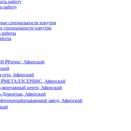
ь работу
ые специальности изнутри
работы
00
₽
Ратекс, Афипский
ский
 сеть, Афипский
0
₽
МЕТАЛЛСЕРВИС, Афипский
о-монтажный центр, Афипский
ь-Демонтаж, Афипский
фтеперерабатывающий завод, Афипский
ский