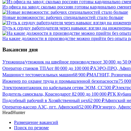
Из офиса на завод: сколько россиян готовы кардинально сменит
Новые возможности: рабочих специальностей стало больше
Путь к сердцу работодателя через навыки: взгляд на инженерн
На какие должности в производстве можно прийти без опыта 
Вакансии дня
Утюжница/утюжник на швейное производство
от
30 000
до
50 0
Оператор станков ТПА
от
80 000
до
100 000
₽
АЭРО-ПРО, Афип
Машинист тестомесильных машин
68 900
₽
МАГНИТ, Розничная
Инженер по охране труда и промышленной безопасности
75 00
Электромонтажник по кабельным сетям ЭОМ, СС
500
₽
Электр
Водитель самосвала, Краснодар
от
82 000
до
100 000
₽
ГК Кубан
Подсобный рабочий в Хозяйственный цех
62 000
₽
Афипский не
Оператор-кассир АЗС, пгт. Афипский
52 000
₽
Югэнерго, Афип
HeadHunter
Размещение вакансий
Поиск по резюме