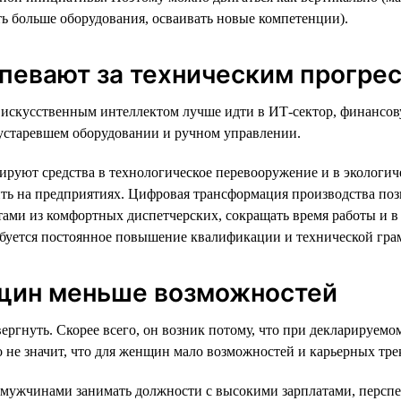
ать больше оборудования, осваивать новые компетенции).
спевают за техническим прогре
 и искусственным интеллектом лучше идти в ИТ-сектор, финансо
а устаревшем оборудовании и ручном управлении.
тируют средства в технологическое перевооружение и в эколог
ить на предприятиях. Цифровая трансформация производства поз
ами из комфортных диспетчерских, сокращать время работы и в 
ебуется постоянное повышение квалификации и технической гра
нщин меньше возможностей
ргнуть. Скорее всего, он возник потому, что при декларируемом
это не значит, что для женщин мало возможностей и карьерных т
ужчинами занимать должности с высокими зарплатами, перспек