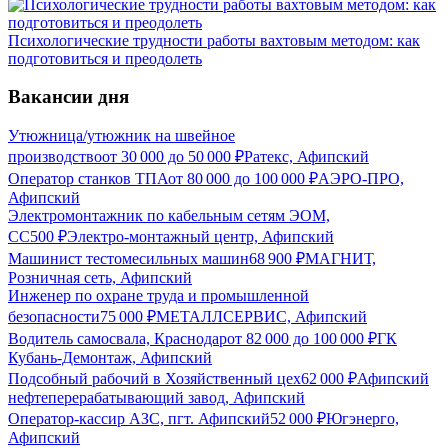
Психологические трудности работы вахтовым методом: как
подготовиться и преодолеть
Вакансии дня
Утюжница/утюжник на швейное
производство
от
30 000
до
50 000
₽
Ратекс, Афипский
Оператор станков ТПА
от
80 000
до
100 000
₽
АЭРО-ПРО,
Афипский
Электромонтажник по кабельным сетям ЭОМ,
СС
500
₽
Электро-монтажный центр, Афипский
Машинист тестомесильных машин
68 900
₽
МАГНИТ,
Розничная сеть, Афипский
Инженер по охране труда и промышленной
безопасности
75 000
₽
МЕТАЛЛСЕРВИС, Афипский
Водитель самосвала, Краснодар
от
82 000
до
100 000
₽
ГК
Кубань-Демонтаж, Афипский
Подсобный рабочий в Хозяйственный цех
62 000
₽
Афипский
нефтеперерабатывающий завод, Афипский
Оператор-кассир АЗС, пгт. Афипский
52 000
₽
Югэнерго,
Афипский