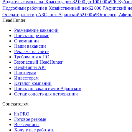
Водитель самосвала, Краснодар
от
82 000
до
100 000
₽
ГК Кубан
Подсобный рабочий в Хозяйственный цех
62 000
₽
Афипский не
Оператор-кассир АЗС, пгт. Афипский
52 000
₽
Югэнерго, Афип
HeadHunter
Размещение вакансий
Поиск по резюме
О компании
Наши вакансии
Реклама на сайте
Требования к ПО
Безопасный HeadHunter
HeadHunter API
Партнерам
Инвесторам
Каталог компаний
Поиск по вакансиям в Афипском
Сетка: соцсеть для нетворкинга
Соискателям
hh PRO
Готовое резюме
Все сервисы
Хочу у вас работать