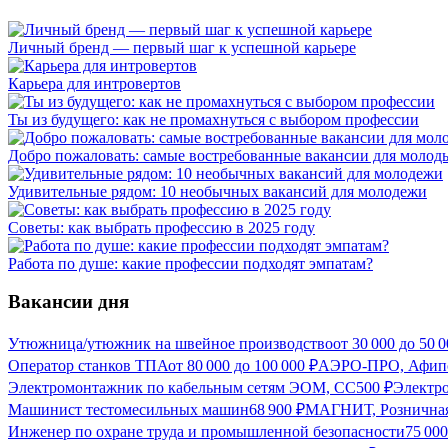
Личный бренд — первый шаг к успешной карьере
Карьера для интровертов
Ты из будущего: как не промахнуться с выбором профессии
Добро пожаловать: самые востребованные вакансии для молод
Удивительные рядом: 10 необычных вакансий для молодежи
Советы: как выбрать профессию в 2025 году
Работа по душе: какие профессии подходят эмпатам?
Вакансии дня
Утюжница/утюжник на швейное производство
от
30 000
до
50 0
Оператор станков ТПА
от
80 000
до
100 000
₽
АЭРО-ПРО, Афип
Электромонтажник по кабельным сетям ЭОМ, СС
500
₽
Электр
Машинист тестомесильных машин
68 900
₽
МАГНИТ, Розничная
Инженер по охране труда и промышленной безопасности
75 00