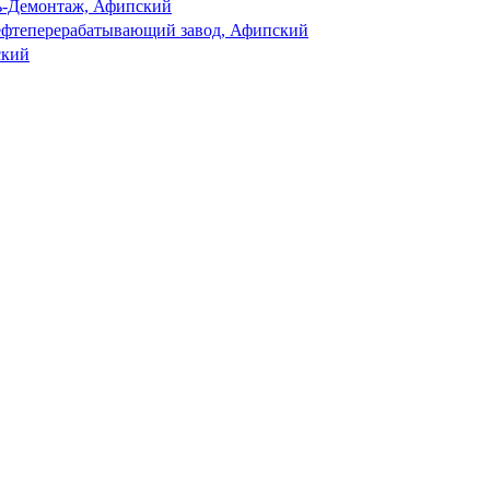
ь-Демонтаж, Афипский
фтеперерабатывающий завод, Афипский
ский