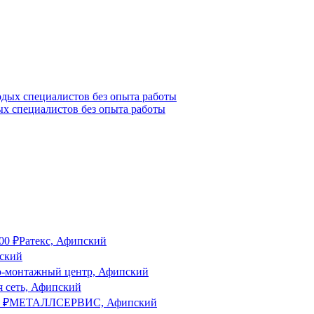
ых специалистов без опыта работы
00
₽
Ратекс, Афипский
ский
о-монтажный центр, Афипский
 сеть, Афипский
0
₽
МЕТАЛЛСЕРВИС, Афипский