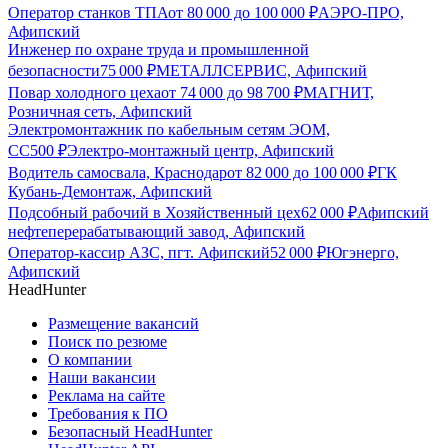
Оператор станков ТПА
от
80 000
до
100 000
₽
АЭРО-ПРО,
Афипский
Инженер по охране труда и промышленной
безопасности
75 000
₽
МЕТАЛЛСЕРВИС, Афипский
Повар холодного цеха
от
74 000
до
98 700
₽
МАГНИТ,
Розничная сеть, Афипский
Электромонтажник по кабельным сетям ЭОМ,
СС
500
₽
Электро-монтажный центр, Афипский
Водитель самосвала, Краснодар
от
82 000
до
100 000
₽
ГК
Кубань-Демонтаж, Афипский
Подсобный рабочий в Хозяйственный цех
62 000
₽
Афипский
нефтеперерабатывающий завод, Афипский
Оператор-кассир АЗС, пгт. Афипский
52 000
₽
Югэнерго,
Афипский
HeadHunter
Размещение вакансий
Поиск по резюме
О компании
Наши вакансии
Реклама на сайте
Требования к ПО
Безопасный HeadHunter