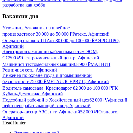
разработка как хобби
Вакансии дня
Утюжница/утюжник на швейное
производство
от
30 000
до
50 000
₽
Ратекс, Афипский
Оператор станков ТПА
от
80 000
до
100 000
₽
АЭРО-ПРО,
Афипский
Электромонтажник по кабельным сетям ЭОМ,
СС
500
₽
Электро-монтажный центр, Афипский
Машинист тестомесильных машин
68 900
₽
МАГНИТ,
Розничная сеть, Афипский
Инженер по охране труда и промышленной
безопасности
75 000
₽
МЕТАЛЛСЕРВИС, Афипский
Водитель самосвала, Краснодар
от
82 000
до
100 000
₽
ГК
Кубань-Демонтаж, Афипский
Подсобный рабочий в Хозяйственный цех
62 000
₽
Афипский
нефтеперерабатывающий завод, Афипский
Оператор-кассир АЗС, пгт. Афипский
52 000
₽
Югэнерго,
Афипский
HeadHunter
Размещение вакансий