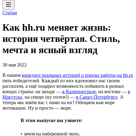
Статьи
Как hh.ru меняет жизнь:
история четвёртая. Стиль,
мечта и ясный взгляд
30 мая 2022
В нашем
конкурсе реальных историй о поиске работы на hh.ru
пять победителей. Каждый из них вдохновил нас своим
рассказом, а ещё подарил возможность побывать в разных
концах страны: на западе —
в Калининграде
, на востоке —
в
Иркутске
, на севере (ну почти!) —
в Санкт-Петербурге
. А
теперь мы зовём вас с нами на юг! Обещаем вам море
мотивации. Ну и просто — море.
В этом выпуске вы узнаете:
• зачем на набережной окно,