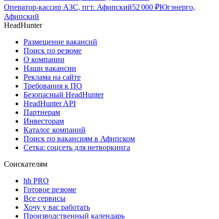
Оператор-кассир АЗС, пгт. Афипский
52 000
₽
Югэнерго,
Афипский
HeadHunter
Размещение вакансий
Поиск по резюме
О компании
Наши вакансии
Реклама на сайте
Требования к ПО
Безопасный HeadHunter
HeadHunter API
Партнерам
Инвесторам
Каталог компаний
Поиск по вакансиям в Афипском
Сетка: соцсеть для нетворкинга
Соискателям
hh PRO
Готовое резюме
Все сервисы
Хочу у вас работать
Производственный календарь