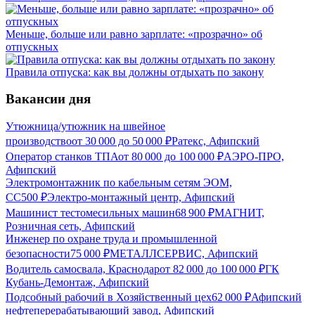
Меньше, больше или равно зарплате: «прозрачно» об
отпускных
Правила отпуска: как вы должны отдыхать по закону
Вакансии дня
Утюжница/утюжник на швейное
производство
от
30 000
до
50 000
₽
Ратекс, Афипский
Оператор станков ТПА
от
80 000
до
100 000
₽
АЭРО-ПРО,
Афипский
Электромонтажник по кабельным сетям ЭОМ,
СС
500
₽
Электро-монтажный центр, Афипский
Машинист тестомесильных машин
68 900
₽
МАГНИТ,
Розничная сеть, Афипский
Инженер по охране труда и промышленной
безопасности
75 000
₽
МЕТАЛЛСЕРВИС, Афипский
Водитель самосвала, Краснодар
от
82 000
до
100 000
₽
ГК
Кубань-Демонтаж, Афипский
Подсобный рабочий в Хозяйственный цех
62 000
₽
Афипский
нефтеперерабатывающий завод, Афипский