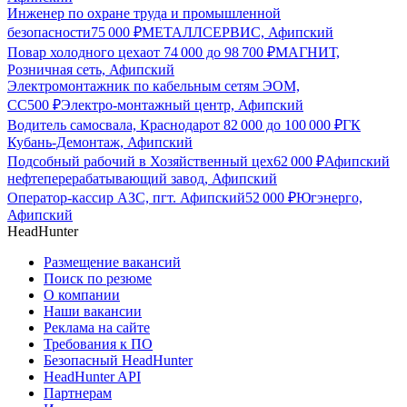
Инженер по охране труда и промышленной
безопасности
75 000
₽
МЕТАЛЛСЕРВИС, Афипский
Повар холодного цеха
от
74 000
до
98 700
₽
МАГНИТ,
Розничная сеть, Афипский
Электромонтажник по кабельным сетям ЭОМ,
СС
500
₽
Электро-монтажный центр, Афипский
Водитель самосвала, Краснодар
от
82 000
до
100 000
₽
ГК
Кубань-Демонтаж, Афипский
Подсобный рабочий в Хозяйственный цех
62 000
₽
Афипский
нефтеперерабатывающий завод, Афипский
Оператор-кассир АЗС, пгт. Афипский
52 000
₽
Югэнерго,
Афипский
HeadHunter
Размещение вакансий
Поиск по резюме
О компании
Наши вакансии
Реклама на сайте
Требования к ПО
Безопасный HeadHunter
HeadHunter API
Партнерам