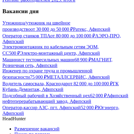
Вакансии дня
Утюжница/утюжник на швейное
производство
от
30 000
до
50 000
₽
Ратекс, Афипский
Оператор станков ТПА
от
80 000
до
100 000
₽
АЭРО-ПРО,
Афипский
Электромонтажник по кабельным сетям ЭОМ,
СС
500
₽
Электро-монтажный центр, Афипский
Машинист тестомесильных машин
68 900
₽
МАГНИТ,
Розничная сеть, Афипский
Инженер по охране труда и промышленной
безопасности
75 000
₽
МЕТАЛЛСЕРВИС, Афипский
Водитель самосвала, Краснодар
от
82 000
до
100 000
₽
ГК
Кубань-Демонтаж, Афипский
Подсобный рабочий в Хозяйственный цех
62 000
₽
Афипский
нефтеперерабатывающий завод, Афипский
Оператор-кассир АЗС, пгт. Афипский
52 000
₽
Югэнерго,
Афипский
HeadHunter
Размещение вакансий