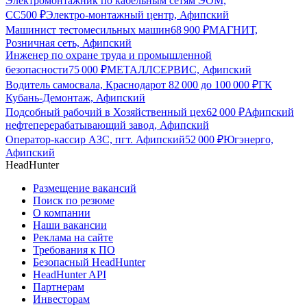
Электромонтажник по кабельным сетям ЭОМ,
СС
500
₽
Электро-монтажный центр, Афипский
Машинист тестомесильных машин
68 900
₽
МАГНИТ,
Розничная сеть, Афипский
Инженер по охране труда и промышленной
безопасности
75 000
₽
МЕТАЛЛСЕРВИС, Афипский
Водитель самосвала, Краснодар
от
82 000
до
100 000
₽
ГК
Кубань-Демонтаж, Афипский
Подсобный рабочий в Хозяйственный цех
62 000
₽
Афипский
нефтеперерабатывающий завод, Афипский
Оператор-кассир АЗС, пгт. Афипский
52 000
₽
Югэнерго,
Афипский
HeadHunter
Размещение вакансий
Поиск по резюме
О компании
Наши вакансии
Реклама на сайте
Требования к ПО
Безопасный HeadHunter
HeadHunter API
Партнерам
Инвесторам