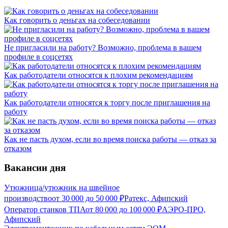
Как говорить о деньгах на собеседовании
Не пригласили на работу? Возможно, проблема в вашем
профиле в соцсетях
Как работодатели относятся к плохим рекомендациям
Как работодатели относятся к торгу после приглашения на
работу
Как не пасть духом, если во время поиска работы — отказ за
отказом
Вакансии дня
Утюжница/утюжник на швейное
производство
от
30 000
до
50 000
₽
Ратекс, Афипский
Оператор станков ТПА
от
80 000
до
100 000
₽
АЭРО-ПРО,
Афипский