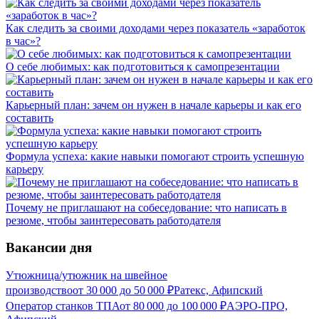
Как следить за своими доходами через показатель «заработок
в час»?
О себе любимых: как подготовиться к самопрезентации
Карьерный план: зачем он нужен в начале карьеры и как его
составить
Формула успеха: какие навыки помогают строить успешную
карьеру
Почему не приглашают на собеседование: что написать в
резюме, чтобы заинтересовать работодателя
Вакансии дня
Утюжница/утюжник на швейное
производство
от
30 000
до
50 000
₽
Ратекс, Афипский
Оператор станков ТПА
от
80 000
до
100 000
₽
АЭРО-ПРО,