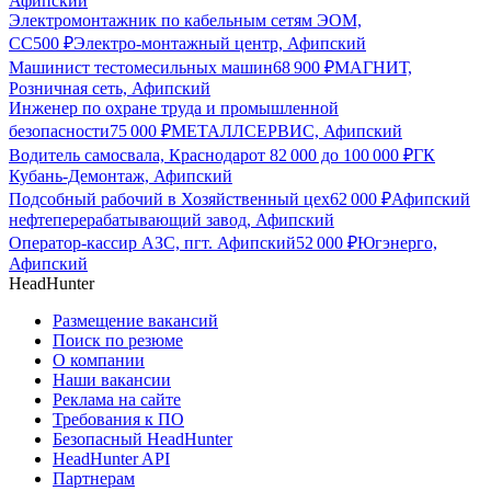
Афипский
Электромонтажник по кабельным сетям ЭОМ,
СС
500
₽
Электро-монтажный центр, Афипский
Машинист тестомесильных машин
68 900
₽
МАГНИТ,
Розничная сеть, Афипский
Инженер по охране труда и промышленной
безопасности
75 000
₽
МЕТАЛЛСЕРВИС, Афипский
Водитель самосвала, Краснодар
от
82 000
до
100 000
₽
ГК
Кубань-Демонтаж, Афипский
Подсобный рабочий в Хозяйственный цех
62 000
₽
Афипский
нефтеперерабатывающий завод, Афипский
Оператор-кассир АЗС, пгт. Афипский
52 000
₽
Югэнерго,
Афипский
HeadHunter
Размещение вакансий
Поиск по резюме
О компании
Наши вакансии
Реклама на сайте
Требования к ПО
Безопасный HeadHunter
HeadHunter API
Партнерам